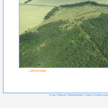
< Предыдущая
|
|
|
|
|
О нас
Новости
Происшествия
Статьи
Своими рука