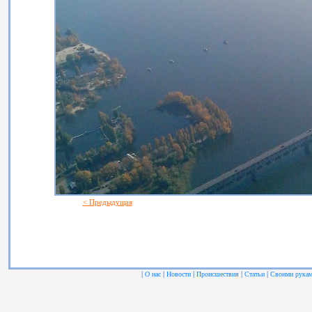
< Предыдущая
|
|
|
|
|
О нас
Новости
Происшествия
Статьи
Своими рука