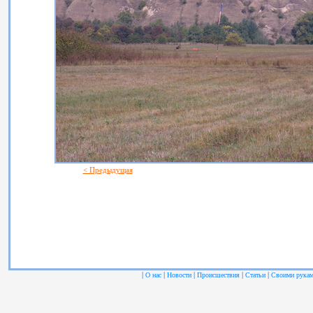
< Предыдущая
|
|
|
|
|
О нас
Новости
Происшествия
Статьи
Своими рука