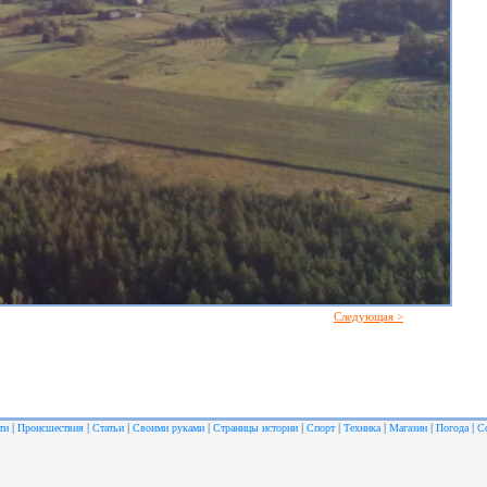
Следующая >
|
|
|
|
|
|
|
|
|
ти
Происшествия
Статьи
Своими руками
Страницы истории
Спорт
Техника
Магазин
Погода
С