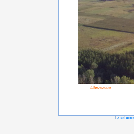
< Предыдущая
|
|
О нас
Новос