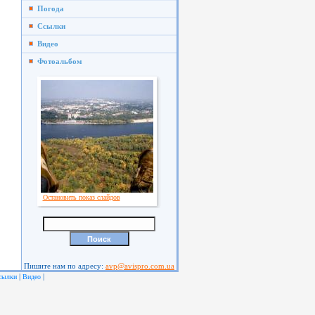
Погода
Ссылки
Видео
Фотоальбом
Остановить показ слайдов
Пишите нам по адресу:
avp@avispro.com.ua
|
|
сылки
Видео