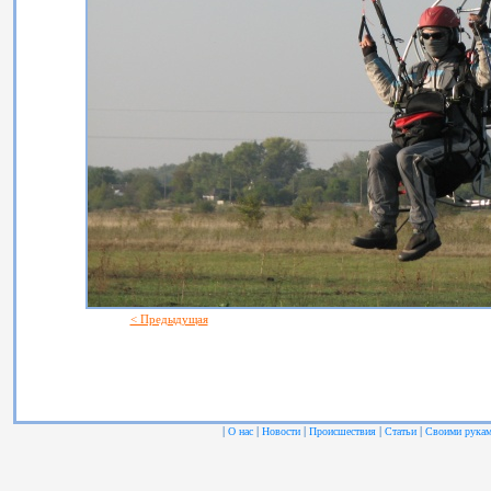
< Предыдущая
|
|
|
|
|
О нас
Новости
Происшествия
Статьи
Своими рука