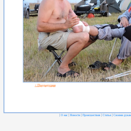
< Предыдущая
|
|
|
|
|
О нас
Новости
Происшествия
Статьи
Своими рука