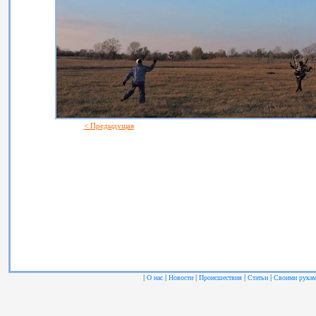
< Предыдущая
|
|
|
|
|
О нас
Новости
Происшествия
Статьи
Своими рука