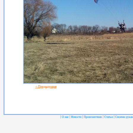
< Предыдущая
|
|
|
|
|
О нас
Новости
Происшествия
Статьи
Своими рука