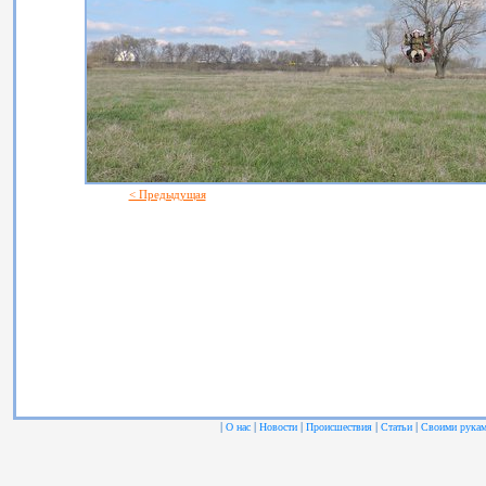
< Предыдущая
|
|
|
|
|
О нас
Новости
Происшествия
Статьи
Своими рука