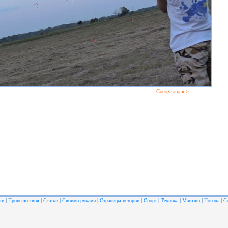
Следующая >
|
|
|
|
|
|
|
|
|
ти
Происшествия
Статьи
Своими руками
Страницы истории
Спорт
Техника
Магазин
Погода
С