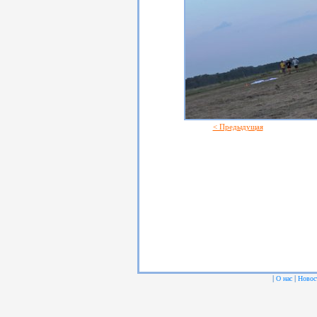
< Предыдущая
|
|
О нас
Новос