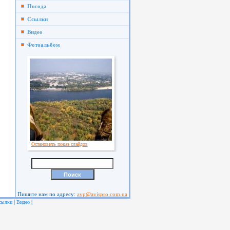
Погода
Ссылки
Видео
Фотоальбом
Остановить показ слайдов
Пишите нам по адресу:
avp@avispro.com.ua
|
|
сылки
Видео