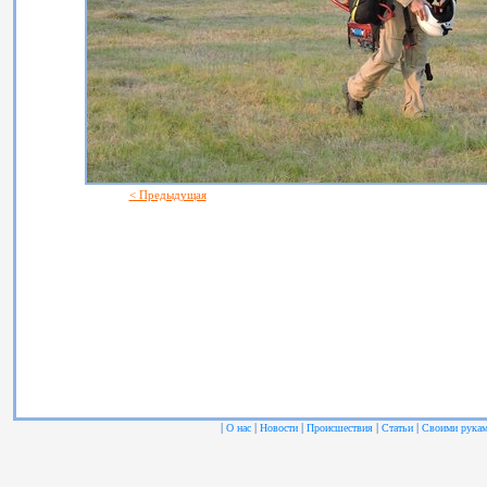
< Предыдущая
|
|
|
|
|
О нас
Новости
Происшествия
Статьи
Своими рука