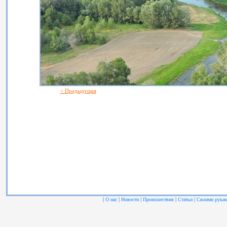
< Предыдущая
|
|
|
|
|
О нас
Новости
Происшествия
Статьи
Своими рука