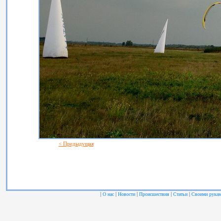
< Предыдущая
|
|
|
|
|
О нас
Новости
Происшествия
Статьи
Своими рука