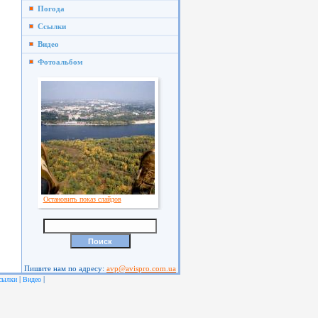
Погода
Ссылки
Видео
Фотоальбом
Остановить показ слайдов
Пишите нам по адресу:
avp@avispro.com.ua
|
|
сылки
Видео