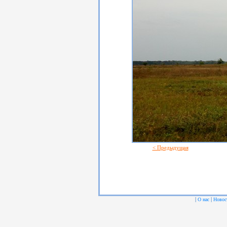
< Предыдущая
|
|
О нас
Новос