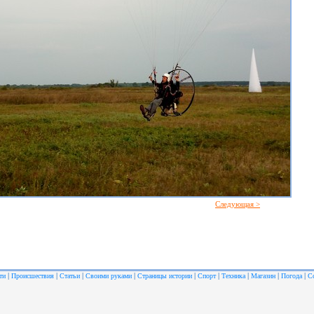
Следующая >
|
|
|
|
|
|
|
|
|
ти
Происшествия
Статьи
Своими руками
Страницы истории
Спорт
Техника
Магазин
Погода
С