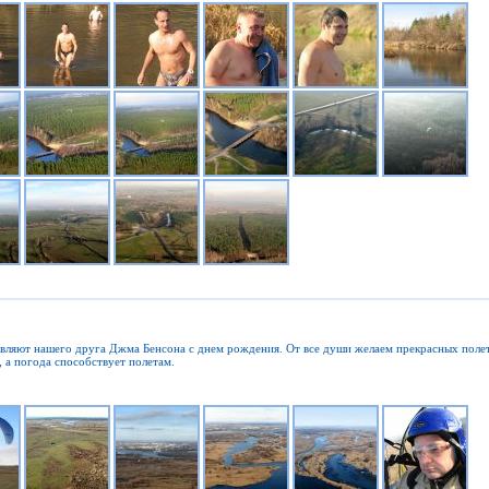
вляют нашего друга Джма Бенсона с днем рождения. От все души желаем прекрасных поле
, а погода способствует полетам.