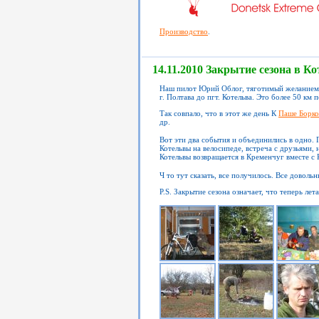
Производство
.
14.11.2010 Закрытие сезона в Ко
Наш пилот Юрий Облог, тяготимый желанием 
г. Полтава до пгт. Котельва. Это более 50 к
Так совпало, что в этот же день К
Паше Борко
др.
Вот эти два события и объединились в одно. 
Котельвы на велосипеде, встреча с друзьями, 
Котельвы возвращается в Кременчуг вместе с
Ч то тут сказать, все получилось. Все довол
P.S. Закрытие сезона означает, что теперь лет