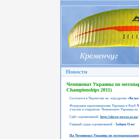
Новости
Чемпионат Украины по мотопара
Championships 2011)
Cостоится в Чернигове на аэродроме
«Колы
Федерация парапланеризма Украины и Клуб
N
участие в открытом- Чемпионате Украины п
Сайт соревнований
http://ukrop-power.at.ua/
Главный судья соревнований -
Зайцев Олег
На Чемпионат Украины по мотопарапланери