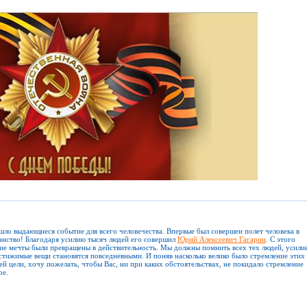
ошло выдающиеся событие для всего человечества. Впервые был совершен полет человека в
анство! Благодаря усилию тысяч людей его совершил
Юрий Алексеевич Гагарин
. С этого
ие мечты были превращены в действительность. Мы должны помнить всех тех людей, усили
стижимые вещи становятся повседневными. И поняв насколько велико было стремление этих
ей цели, хочу пожелать, чтобы Вас, ни при каких обстоятельствах, не покидало стремление
ое.