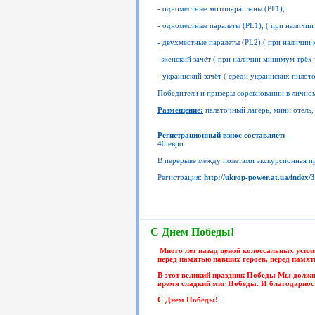
- одноместные мотопарапланы (PF1),
- одноместные паралеты (PL1), ( при наличи
- двухместные паралеты (PL2).( при наличии
- женский зачёт ( при наличии минимум трёх
- украинский зачёт ( среди украинских пилото
Победители и призеры соревнований в лично
Размещение:
палаточный лагерь, мини отел
Регистрационный взнос составляет:
40 евро
В перерыве между полетами экскурсионная 
Регистрация:
http://ukrop-power.at.ua/index/3
С Днем Победы!
Много лет назад ценой колоссальных усил
перед памятью павших героев, перед памят
В этот великий праздник Победы Мы должны
время сладкий миг Победы. И благодарнос
С Днем Победы!