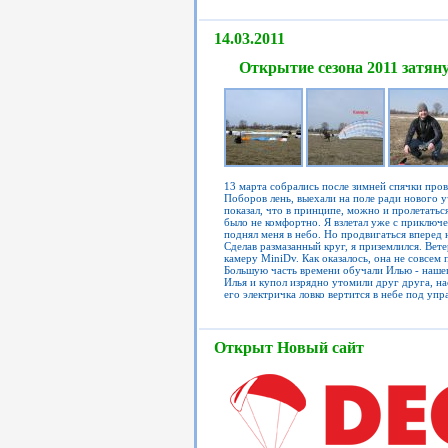
14.03.2011
Открытие сезона 2011 затяну
13 марта собрались после зимней спячки прове
Поборов лень, выехали на поле ради нового у
показал, что в принципе, можно и пролетатьс
было не комфортно. Я взлетал уже с приключ
поднял меня в небо. Но продвигаться вперед 
Сделав размазанный круг, я приземлился. Вет
камеру MiniDv. Как оказалось, она не совсем
Большую часть времени обучали Илью - нашег
Илья и купол изрядно утомили друг друга, на
его электричка ловко вертится в небе под уп
Открыт Новый сайт