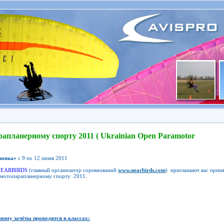
планерному спорту 2011 ( Ukrainian Open Paramotor
човка»
с 9 по 12 июня 2011
EARBIRDS
(главный организатор соревнований
www.nearbirds.com
) приглашают вас прин
о мотопарапланерному спорту 2011.
зму зачёты проводятся в классах: