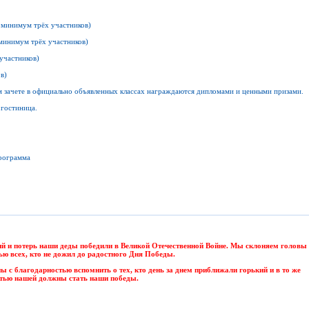
и минимум трёх участников)
 минимум трёх участников)
 участников)
в)
м зачете в официально объявленных классах награждаются дипломами и ценными призами
ь, гостиница.
программа
ий и потерь наши деды победили в Великой Отечественной Войне. Мы склоняем головы
ью всех, кто не дожил до радостного Дня Победы.
 с благодарностью вспомнить о тех, кто день за днем приближали горький и в то же
тью нашей должны стать наши победы.