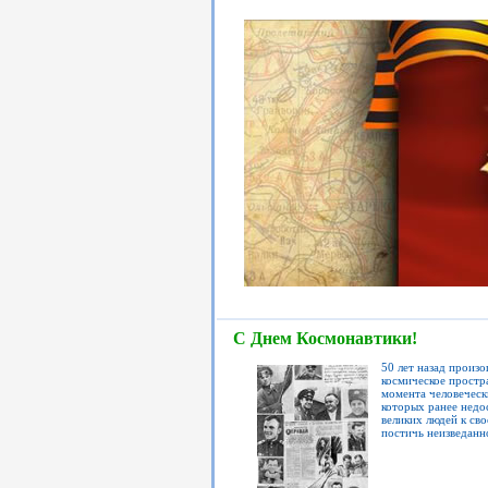
С Днем Космонавтики!
50 лет назад произ
космическое простр
момента человеческ
которых ранее недо
великих людей к сво
постичь неизведанн