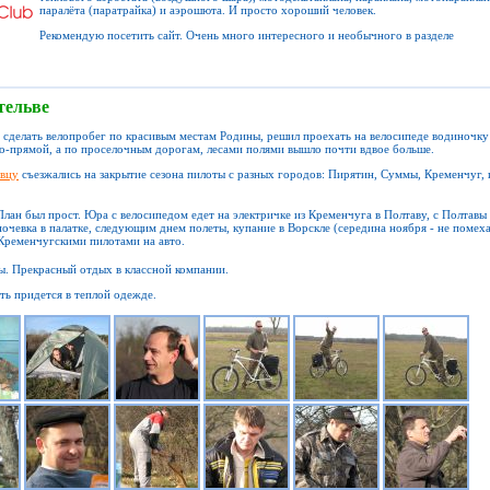
паралёта (паратрайка) и аэрошюта. И просто хороший человек.
Рекомендую посетить сайт. Очень много интересного и необычного в разделе
тельве
сделать велопробег по красивым местам Родины, решил проехать на велосипеде водиночку
м по-прямой, а по проселочным дорогам, лесами полями вышло почти вдвое больше.
вцу
съезжались на закрытие сезона пилоты с разных городов: Пирятин, Суммы, Кременчуг, 
План был прост. Юра с велосипедом едет на электричке из Кременчуга в Полтаву, с Полтавы
ночевка в палатке, следующим днем полеты, купание в Ворскле (середина ноября - не помеха
 Кременчугскими пилотами на авто.
ьны. Прекрасный отдых в классной компании.
ать придется в теплой одежде.