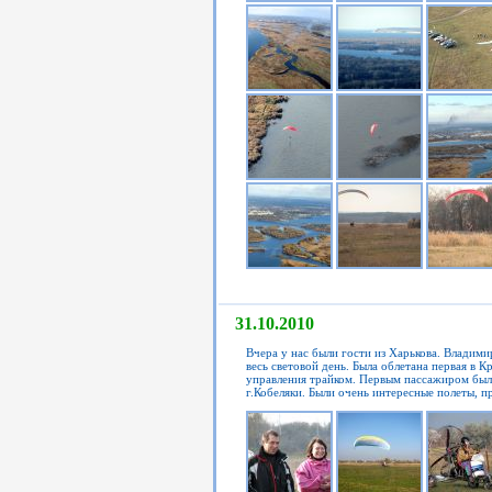
31.10.2010
Вчера у нас были гости из Харькова. Владим
весь световой день. Была облетана первая в
управления трайком. Первым пассажиром был
г.Кобеляки. Были очень интересные полеты, 