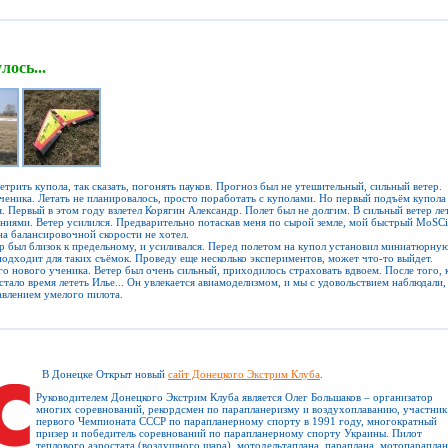
лось...
трить купола, так сказать, погонять пауков. Прогноз был не утешительный, сильный ветер.
ченика. Летать не планировалось, просто поработать с куполами. Но первый подъём купола
я. Первый в этом году взлетел Корягин Александр. Полет был не долгим. В сильный ветер ле
ениями. Ветер усилился. Предварительно потаскав меня по сырой земле, мой быстрый MoSCi
на балансировочной скорости не хотел.
ер был близок к предельному, и усиливался. Перед полетом на купол установил миниатюрну
 подходит для таких съёмок. Проведу еще несколько экспериментов, может что-то выйдет.
о нового ученика. Ветер был очень сильный, приходилось страховать вдвоем. После того, 
стало время лететь Илье... Он увлекается авиамоделизмом, и мы с удовольствием наблюдали,
равлением умелого пилота.
В Донецке Открыт новый
сайт Донецкого Экстрим Клуба
.
Руководителем Донецкого Экстрим Клуба является Олег Большаков – организатор
многих соревнований, рекордсмен по парапланеризму и воздухоплаванию, участник
первого Чемпионата СССР по парапланерному спорту в 1991 году, многократный
призер и победитель соревнований по парапланерному спорту Украины. Пилот
теплового аэростата (воздушного шара), мотодельтаплана, параплана, мотопараплан