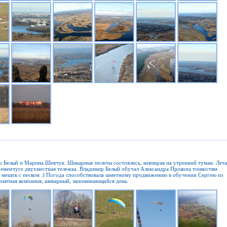
ир Белый и Марина Шевчук. Шикарные полеты состоялись, невзирая на утренний туман. Лет
 Кременчуге двухместная тележка. Владимир Белый обучал Александра Прокопа тонкостям
 мешок с песком :) Погода способствовала заметному продвижению в обучении Сергею из
приятная компания, шикарный, запоминающийся день.