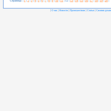
Страница: |
1
|
2
|
3
|
4
|
5
|
6
|
7
|
8
|
9
|
10
|
11
| 12 |
13
|
14
|
15
|
16
|
17
|
18
|
19
|
20
|
|
|
|
|
|
О нас
Новости
Происшествия
Статьи
Своими рука