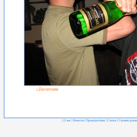
< Предыдущая
|
|
|
|
|
О нас
Новости
Происшествия
Статьи
Своими рука