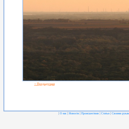
< Предыдущая
|
|
|
|
|
О нас
Новости
Происшествия
Статьи
Своими рука