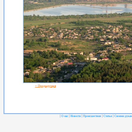
< Предыдущая
|
|
|
|
|
О нас
Новости
Происшествия
Статьи
Своими рука