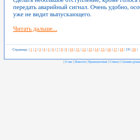
передать аварийный сигнал. Очень удобно, осо
уже не видит выпускающего.
Читать дальше...
Страница: |
1
|
2
|
3
|
4
|
5
|
6
|
7
|
8
|
9
|
10
|
11
|
12
|
13
|
14
|
15
|
16
|
17
|
18
| 19 |
20
|
|
|
|
|
|
О нас
Новости
Происшествия
Статьи
Своими рука