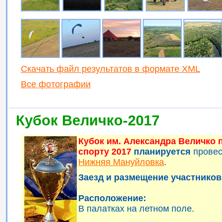
Скачать файл результатов в формате XML
Все фотографии
Кубок Величко-2017
Кубок им. Александра Величко
спорту 2017
планируется
прове
Нижняя Мануйловка
.
Заезд и размещение участников 
Расположение:
В палатках на летном поле.