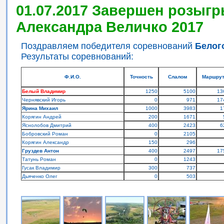
01.07.2017 Завершен розыгр
Александра Величко 2017
Поздравляем победителя соревнований
Белог
Результаты соревнований:
Ф.И.О.
Точность
Слалом
Маршру
Белый Владимир
1250
5100
13
Чернявский Игорь
0
971
17
Ярина Михаил
1000
3983
1
Корягин Андрей
200
1671
Яснолобов Дмитрий
400
2423
6
Бобровский Роман
0
2105
Корягин Александр
150
296
Груздев Антон
400
2497
17
Татунь Роман
0
1243
Гусак Владимир
300
737
Дьяченко Олег
0
503