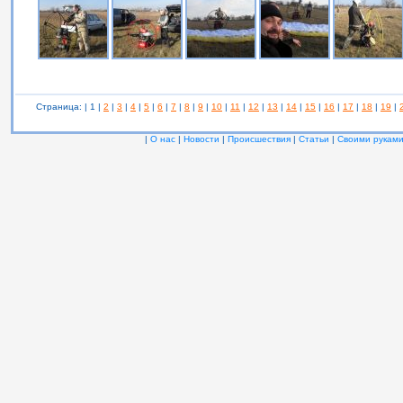
Страница: | 1 |
2
|
3
|
4
|
5
|
6
|
7
|
8
|
9
|
10
|
11
|
12
|
13
|
14
|
15
|
16
|
17
|
18
|
19
|
|
О нас
|
Новости
|
Происшествия
|
Статьи
|
Своими рукам