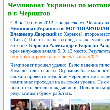
Чемпионат Украины по мотоп
в г. Чернигов
С 8 по 10 июня 2012 г. не далеко от Чернигов
Чемпионат Украины по МОТОПАРАПЛА
Владимир Яворский
(г. Харьков), второе мес
(Литва). Пилоты нашего города также участвов
которых
Корягин Александр
и
Корягин Анд
кременчужане заняли 5, 9, 13 место. Результа
http://ukrop-power.at.ua/index/rezultaty/0-7
Чемпионат прошел удачно. Было падение пилот
Ломали только винты. Огромная благодарность
сложно провести подобное мероприятие в пери
чемпионат проходил на высоком уровне. Не см
испортить, летали каждый день. Получили мор
результатами будем работать.