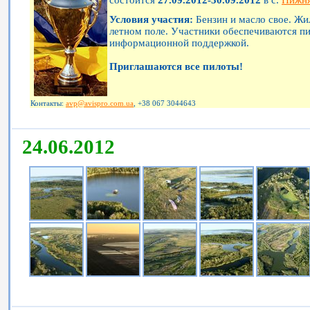
Условия участия:
Бензин и масло свое. Жи
летном поле. Участники обеспечиваются п
информационной поддержкой.
Приглашаются все пилоты!
Контакты:
avp@avispro.com.ua
, +38 067 3044643
24.06.2012