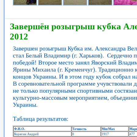
Завершён розыгрыш кубка Ал
2012
Завершен розыгрыш Кубка им. Александра Вел
стал Белый Владимир (г. Харьков). Сердечно 
победой! Второе место занял Яворский Владимир
Ярины Михаила (г. Кременчуг). Традиционно к
концов Украины. И в этом году кубок собрал 
В соревновательной программе учувствовали да
не только популярными спортивными состязан
культурно-массовым мероприятием, объединив
Украины.
Таблица результатов:
Ф.И.О.
Точность
Min/Max
Мар
Корягин Андрей
0
1917
477