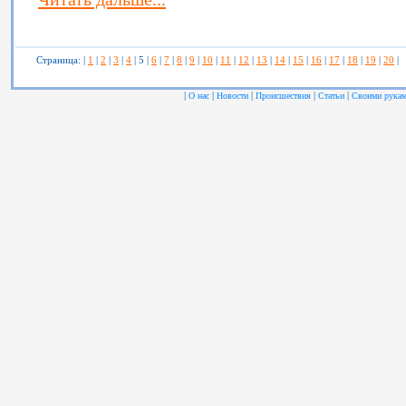
Страница: |
1
|
2
|
3
|
4
| 5 |
6
|
7
|
8
|
9
|
10
|
11
|
12
|
13
|
14
|
15
|
16
|
17
|
18
|
19
|
20
|
|
|
|
|
|
О нас
Новости
Происшествия
Статьи
Своими рука