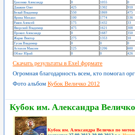
Грисенко Александр
0
1055
0
Дашкин Олег
425
1302
910
Белый Владимир
550
1869
475
Ярина Михаил
100
1774
536
Раков Алексей
175
1432
33
Яворский Владимир
475
1621
308
Прокоп Александр
0
1687
350
Жарко Виктор
275
1353
10
Гусак Владимир
0
0
0
Астахов Максим
125
1206
600
Облог Юрий
0
0
426
Скачать результаты в Exel формате
Огромная благодарность всем, кто помогал орг
Фото альбом
Кубок Величко 2012
Кубок им. Александра Величко
Кубок им. Александра Величко по мотоп
состоится
27.09.2012-30.09.2012
в c.
Нижня