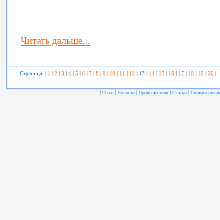
Читать дальше...
Страница: |
1
|
2
|
3
|
4
|
5
|
6
|
7
|
8
|
9
|
10
|
11
|
12
| 13 |
14
|
15
|
16
|
17
|
18
|
19
|
20
|
|
|
|
|
|
О нас
Новости
Происшествия
Статьи
Своими рука