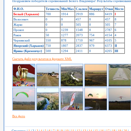
Поздравляем победителя соревнований Белого Владимира! Результаты соревновани
Ф.И.О.
Точность
Min/Max
Слалом
Маршрут
Очки
Место
Белый (Харьков)
700
1914
2919
886
6419
I
Волосевич
0
0
457
0
457
8
Жарко
0
0
505
0
505
7
Прокоп
0
1239
1548
0
2787
6
Раков
50
1277
2073
754
4154
4
Чернявский
550
878
1710
967
4105
5
Яворский (Харьков)
750
1807
2837
979
6373
II
Ярина (Кременчуг)
500
1294
2411
0
4205
III
Скачать файл результатов в формате XML
Все фото
Страница: |
1
| 2 |
3
|
4
|
5
|
6
|
7
|
8
|
9
|
10
|
11
|
12
|
13
|
14
|
15
|
16
|
17
|
18
|
19
|
20
|