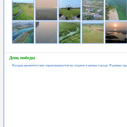
День победы
Посадка кременчугских парапланеристов на стадион в центре города. В рамках п