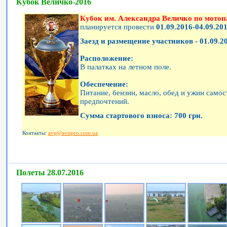
Кубок Величко-2016
Кубок им. Александра Величко по мотоп
планируется провести
01.09.2016-04.09.20
Заезд и размещение участников - 01.09.2
Расположение:
В палатках на летном поле.
Обеспечение:
Питание, бензин, масло, обед и ужин само
предпочтений.
Сумма стартового взноса: 700 грн.
Контакты:
avp@avispro.com.ua
Полеты 28.07.2016