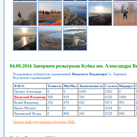
04.09.2016 Завершен розыгрыш Кубка им. Александра В
Поздравляем победителя соревнований
Яворского Владимира!
(г. Харьков).
Результаты соревнований:
Ф.И.О.
Точность
Min/Max
Экономичность
Слалом
Маршрут
Прокоп Александр
0
0
1000
2363
0
Яворский Владимир
368
910
760
4326
1000
Белый Владимир
250
979
420
3972
995
Ярина Михаил
0
0
0
3164
0
Чернявский Игорь
0
806
340
3228
969
Скачать файл результатов в формате XML