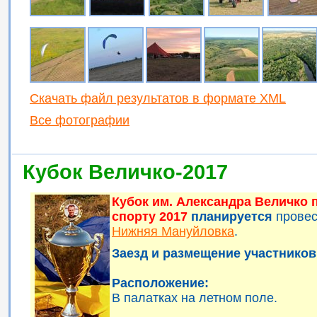
Скачать файл результатов в формате XML
Все фотографии
Кубок Величко-2017
Кубок им. Александра Величко
спорту 2017
планируется
прове
Нижняя Мануйловка
.
Заезд и размещение участников 
Расположение:
В палатках на летном поле.