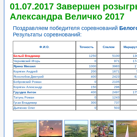
01.07.2017 Завершен розыгр
Александра Величко 2017
Поздравляем победителя соревнований
Белог
Результаты соревнований:
Ф.И.О.
Точность
Слалом
Маршру
Белый Владимир
1250
5100
13
Чернявский Игорь
0
971
17
Ярина Михаил
1000
3983
1
Корягин Андрей
200
1671
Яснолобов Дмитрий
400
2423
6
Бобровский Роман
0
2105
Корягин Александр
150
296
Груздев Антон
400
2497
17
Татунь Роман
0
1243
Гусак Владимир
300
737
Дьяченко Олег
0
503