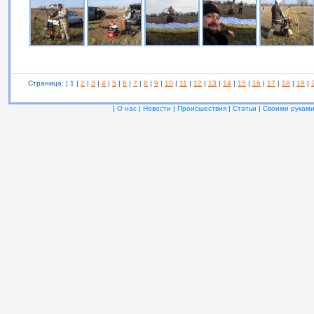
Страница: | 1 |
2
|
3
|
4
|
5
|
6
|
7
|
8
|
9
|
10
|
11
|
12
|
13
|
14
|
15
|
16
|
17
|
18
|
19
|
|
О нас
|
Новости
|
Происшествия
|
Статьи
|
Своими рукам