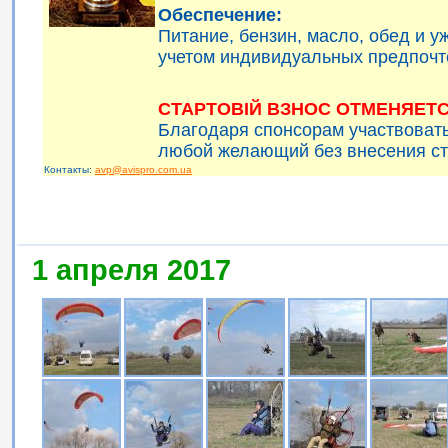
Обеспечение:
Питание, бензин, масло, обед и 
учетом индивидуальных предпочт
СТАРТОВІЙ ВЗНОС ОТМЕНЯЕТС
Благодаря спонсорам участвоват
любой желающий без внесения ст
Контакты:
avp@avispro.com.ua
1 апреля 2017