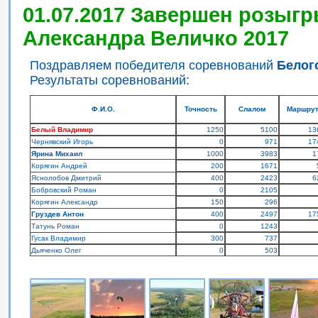
01.07.2017 Завершен розыгр
Александра Величко 2017
Поздравляем победителя соревнований
Белог
Результаты соревнований:
Ф.И.О.
Точность
Слалом
Маршру
Белый Владимир
1250
5100
13
Чернявский Игорь
0
971
17
Ярина Михаил
1000
3983
1
Корягин Андрей
200
1671
Яснолобов Дмитрий
400
2423
6
Бобровский Роман
0
2105
Корягин Александр
150
296
Груздев Антон
400
2497
17
Татунь Роман
0
1243
Гусак Владимир
300
737
Дьяченко Олег
0
503