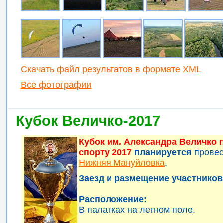
Скачать файл результатов в формате XML
Все фотографии
Кубок Величко-2017
Кубок им. Александра Величко
спорту 2017
планируется
прове
Нижняя Мануйловка
.
Заезд и размещение участников 
Расположение:
В палатках на летном поле.