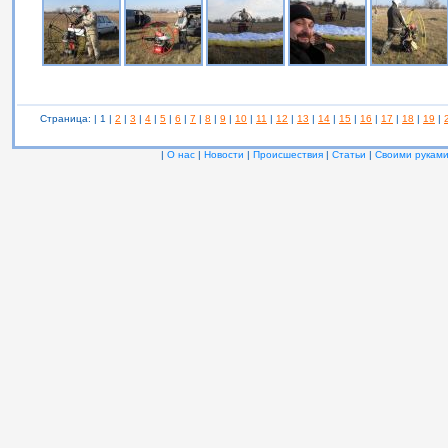
Страница: | 1 |
2
|
3
|
4
|
5
|
6
|
7
|
8
|
9
|
10
|
11
|
12
|
13
|
14
|
15
|
16
|
17
|
18
|
19
|
|
О нас
|
Новости
|
Происшествия
|
Статьи
|
Своими рукам