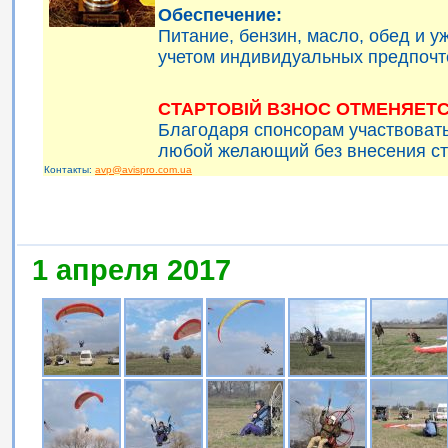
Обеспечение:
Питание, бензин, масло, обед и 
учетом индивидуальных предпочт
СТАРТОВІЙ ВЗНОС ОТМЕНЯЕТС
Благодаря спонсорам участвоват
любой желающий без внесения ст
Контакты:
avp@avispro.com.ua
1 апреля 2017